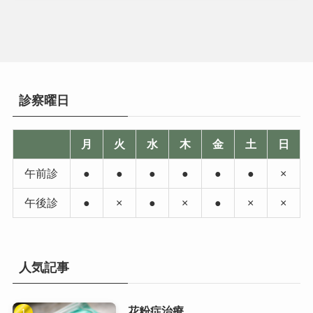
診察曜日
月
火
水
木
金
土
日
午前診
●
●
●
●
●
●
×
午後診
●
×
●
×
●
×
×
人気記事
花粉症治療