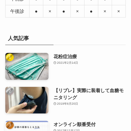
午後診
●
×
●
×
●
×
×
人気記事
花粉症治療
2021年2月14日
【リブレ】実際に装着して血糖モ
ニタリング
2019年6月20日
オンライン順番受付
2017年12月17日