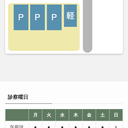
診察曜日
月
火
水
木
金
土
日
午前診
●
●
●
●
●
●
×