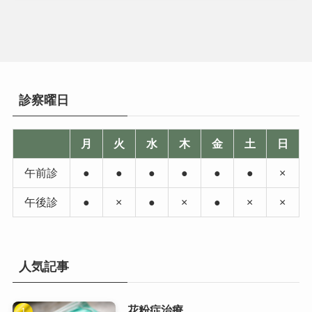
診察曜日
月
火
水
木
金
土
日
午前診
●
●
●
●
●
●
×
午後診
●
×
●
×
●
×
×
人気記事
花粉症治療