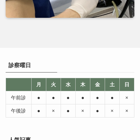
診察曜日
月
火
水
木
金
土
日
午前診
●
●
●
●
●
●
×
午後診
●
×
●
×
●
×
×
人気記事