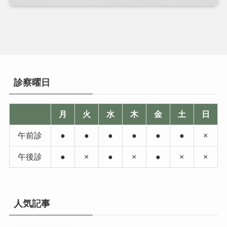
診察曜日
月
火
水
木
金
土
日
午前診
●
●
●
●
●
●
×
午後診
●
×
●
×
●
×
×
人気記事