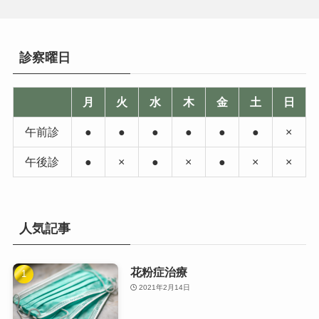
診察曜日
月
火
水
木
金
土
日
午前診
●
●
●
●
●
●
×
午後診
●
×
●
×
●
×
×
人気記事
花粉症治療
2021年2月14日