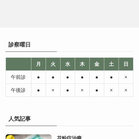
診察曜日
月
火
水
木
金
土
日
午前診
●
●
●
●
●
●
×
午後診
●
×
●
×
●
×
×
人気記事
花粉症治療