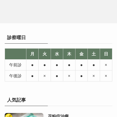
診察曜日
月
火
水
木
金
土
日
午前診
●
●
●
●
●
●
×
午後診
●
×
●
×
●
×
×
人気記事
花粉症治療