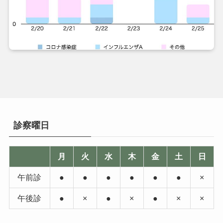
診察曜日
月
火
水
木
金
土
日
午前診
●
●
●
●
●
●
×
午後診
●
×
●
×
●
×
×