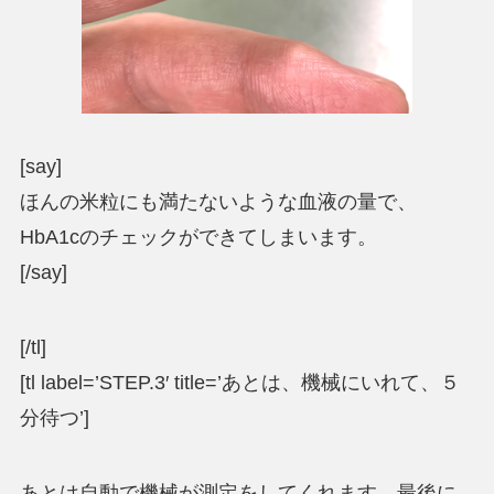
[say]
ほんの米粒にも満たないような血液の量で、
HbA1cのチェックができてしまいます。
[/say]
[/tl]
[tl label=’STEP.3′ title=’あとは、機械にいれて、５
分待つ’]
あとは自動で機械が測定をしてくれます。最後に