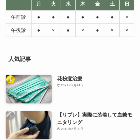
月
火
水
木
金
土
日
午前診
●
●
●
●
●
●
×
午後診
●
×
●
×
●
×
×
人気記事
花粉症治療
2021年2月14日
【リブレ】実際に装着して血糖モ
ニタリング
2019年6月20日