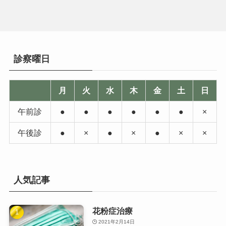
診察曜日
月
火
水
木
金
土
日
午前診
●
●
●
●
●
●
×
午後診
●
×
●
×
●
×
×
人気記事
花粉症治療
2021年2月14日