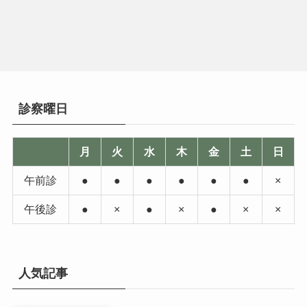
診察曜日
月
火
水
木
金
土
日
午前診
●
●
●
●
●
●
×
午後診
●
×
●
×
●
×
×
人気記事