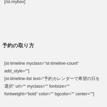
[/st-mybox]
予約の取り方
[st-timeline myclass=”st-timeline-count”
add_style=””]
[st-timeline-list text=”予約カレンダーで希望の日を
選択” url=”” myclass=”” fontsize=””
fontweight=”bold” color=”” bgcolor=”” center=””]