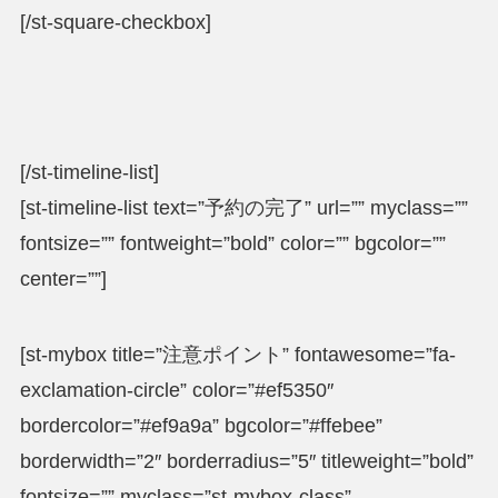
[/st-square-checkbox]
[/st-timeline-list]
[st-timeline-list text=”予約の完了” url=”” myclass=””
fontsize=”” fontweight=”bold” color=”” bgcolor=””
center=””]
[st-mybox title=”注意ポイント” fontawesome=”fa-
exclamation-circle” color=”#ef5350″
bordercolor=”#ef9a9a” bgcolor=”#ffebee”
borderwidth=”2″ borderradius=”5″ titleweight=”bold”
fontsize=”” myclass=”st-mybox-class”