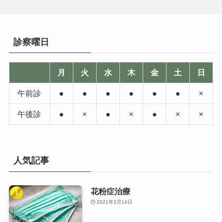
診察曜日
月
火
水
木
金
土
日
午前診
●
●
●
●
●
●
×
午後診
●
×
●
×
●
×
×
人気記事
花粉症治療
2021年2月14日