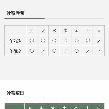
診察時間
月
火
水
木
金
土
日
午前診
◯
◯
◯
◯
◯
◯
／
午後診
◯
／
◯
／
◯
／
／
診察曜日
月
火
水
木
金
土
日