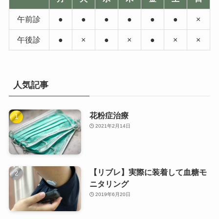
午前診
●
●
●
●
●
●
×
午後診
●
×
●
×
●
×
×
人気記事
花粉症治療
2021年2月14日
【リブレ】実際に装着して血糖モ
ニタリング
2019年6月20日